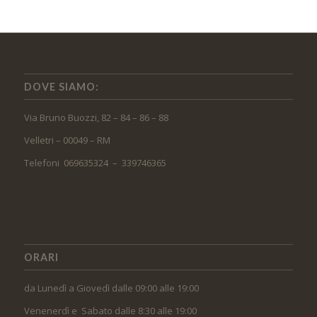
DOVE SIAMO:
Via Bruno Buozzi, 82 – 84 – 86 – 88
Velletri – 00049 – RM
Telefoni 069635324 – 339746365
ORARI
da Lunedì a Giovedì dalle 09:00 alle 19:00
Venenerdì e Sabato dalle 8:30 alle 19:00