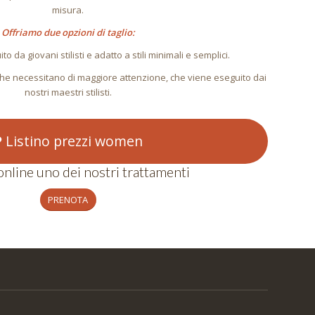
misura.
Offriamo due opzioni di taglio:
ito da giovani stilisti e adatto a stili minimali e semplici.
i che necessitano di maggiore attenzione, che viene eseguito dai
nostri maestri stilisti.
Listino prezzi women
nline uno dei nostri trattamenti
PRENOTA