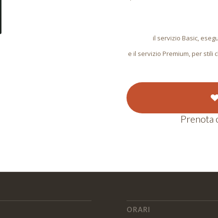
il servizio Basic, esegu
e il servizio Premium, per stil
Prenota o
ORARI